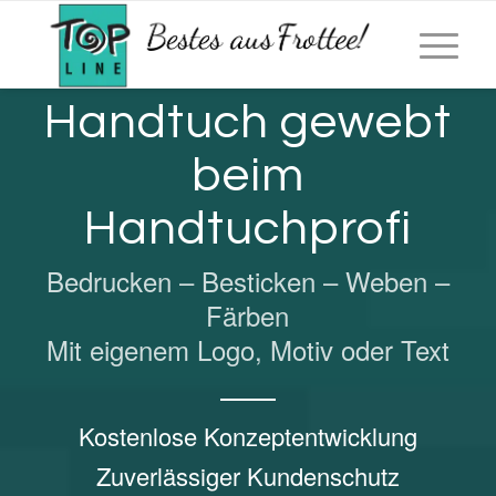
info@topline-frottee.de
|
+49 (0) 9833 / 50 88
| Sammenheim 102,
91723 Dittenheim
Handtuch gewebt
beim
Handtuchprofi
Bedrucken – Besticken – Weben –
Färben
Mit eigenem Logo, Motiv oder Text
Kostenlose Konzeptentwicklung
Zuverlässiger Kundenschutz