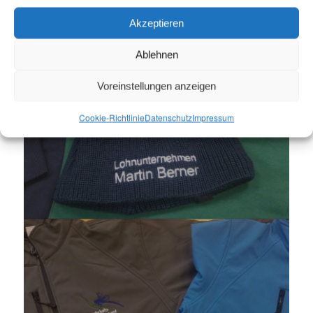
Akzeptieren
Ablehnen
Arbeitskleidung
Voreinstellungen anzeigen
Cookie-Richtlinie
Datenschutz
Impressum