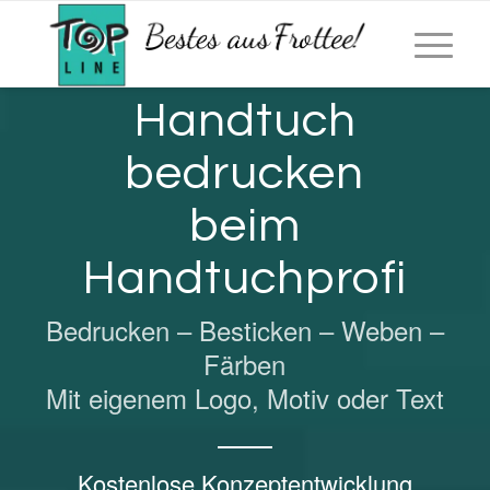
info@topline-frottee.de
|
+49 (0) 9833 / 50 88
| Sammenheim 102,
91723 Dittenheim
Handtuch
bedrucken
beim
Handtuchprofi
Bedrucken – Besticken – Weben –
Färben
Mit eigenem Logo, Motiv oder Text
Kostenlose Konzeptentwicklung